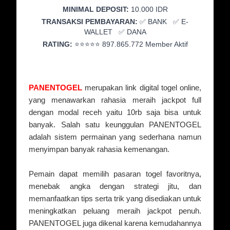
MINIMAL DEPOSIT:
10.000 IDR
TRANSAKSI PEMBAYARAN:
✅ BANK ✅ E-
WALLET ✅ DANA
RATING:
⭐⭐⭐⭐⭐ 897.865.772 Member Aktif
PANENTOGEL
merupakan link digital togel online,
yang menawarkan rahasia meraih jackpot full
dengan modal receh yaitu 10rb saja bisa untuk
banyak. Salah satu keunggulan PANENTOGEL
adalah sistem permainan yang sederhana namun
menyimpan banyak rahasia kemenangan.
Pemain dapat memilih pasaran togel favoritnya,
menebak angka dengan strategi jitu, dan
memanfaatkan tips serta trik yang disediakan untuk
meningkatkan peluang meraih jackpot penuh.
PANENTOGEL juga dikenal karena kemudahannya